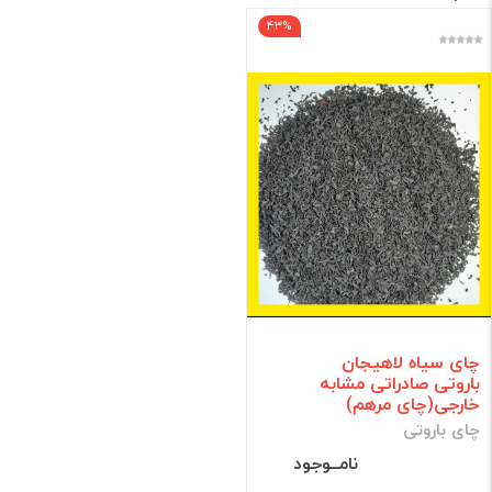
43%
فقط کالاهای موجود
فیلتر براساس قیمت :
قیمت:
تومان
فیلتر
چای سیاه لاهیجان
باروتی صادراتی مشابه
خارجی(چای مرهم)
چای باروتی
نامــوجود