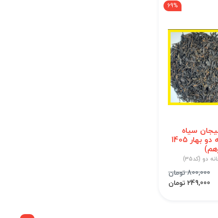
69%
یجان سیاه
قلم خانه دو بهار 1405
هم)
ه دو (کد۳۵)
800,000 تومان
249,000 تومان