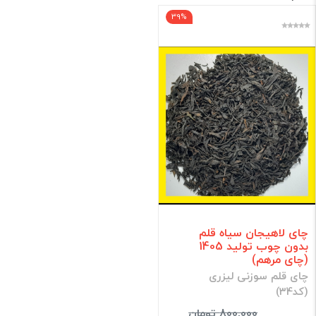
39%
فقط کالاهای موجود
فیلتر براساس قیمت :
قیمت:
0 - 490,000
تومان
فیلتر
چای لاهیجان سیاه قلم
بدون چوب تولید 1405
(چای مرهم)
چای قلم سوزنی لیزری
(کد۳4)
800,000 تومان